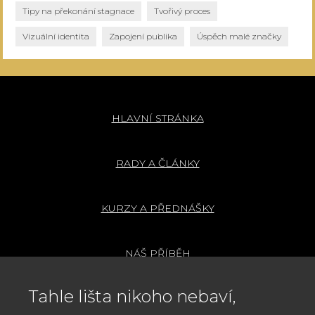
Tipy na překonání stagnace
Tvořivý proces
Vizuální identita
Zapojení publika
Úspěch malé značky
HLAVNÍ STRÁNKA
RADY A ČLÁNKY
KURZY A PŘEDNÁŠKY
NÁŠ PŘÍBĚH
Tahle lišta nikoho nebaví,
VOP