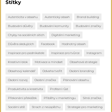
Štítky
Autenticita v obsahu
Autentický obsah
Brand building
Budování důvěry
Budování komunity
Budování značky
Chyby na sociálních sítích
Digitální marketing
Důvěra sledujících
Facebook
Hodnotný obsah
Inspirace pro podnikatele
Inspirace pro tvůrce
Instagram
Kreativní blok
Motivace a mindset
Obsahová strategie
Obsahový kalendář
Odvaha tvořit
Osobní branding
Osobní rozvoj
Osobní značka
Plánování obsahu
Produktivita a kreativita
Profesní růst
Překonání překážek
Příběhy v marketingu
Silná značka
Sociální sítě
Strach z neúspěchu
Strategie pro marketing