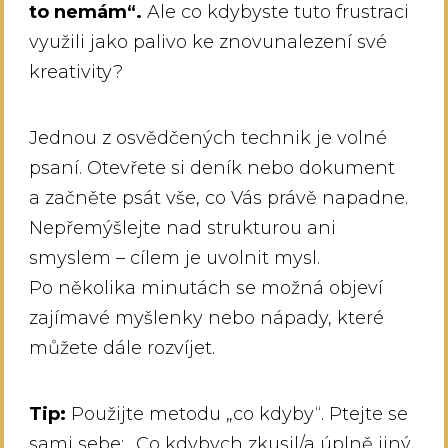
to nemám“.
Ale co kdybyste tuto frustraci
využili jako palivo ke znovunalezení své
kreativity?
Jednou z osvědčených technik je volné
psaní. Otevřete si deník nebo dokument
a začněte psát vše, co Vás právě napadne.
Nepřemýšlejte nad strukturou ani
smyslem – cílem je uvolnit mysl.
Po několika minutách se možná objeví
zajímavé myšlenky nebo nápady, které
můžete dále rozvíjet.
Tip:
Použijte metodu „co kdyby“. Ptejte se
sami sebe: „Co kdybych zkusil/a úplně jiný